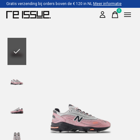
Gratis verzending bij orders boven de € 120 in NL
Meer informatie
0
items
Slideshow Items