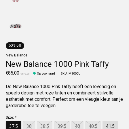
50% off
New Balance
New Balance 1000 Pink Taffy
€85,00
Op voorraad
SKU: M1000U
€170,00
De New Balance 1000 Pink Taffy heeft een levendig en
speels design met roze tinten en combineert stijlvolle
esthetiek met comfort. Perfect om een vleugje kleur aan je
garderobe toe te voegen.
Size:
*
37.5
38
38.5
39.5
40
40.5
41.5