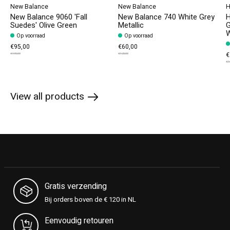
New Balance
New Balance
H
New Balance 9060 'Fall
New Balance 740 White Grey
H
Suedes' Olive Green
Metallic
G
W
Op voorraad
Op voorraad
€95,00
€60,00
€
€190,00
€120,00
€1
View all products
Gratis verzending
Bij orders boven de € 120 in NL
Eenvoudig retouren