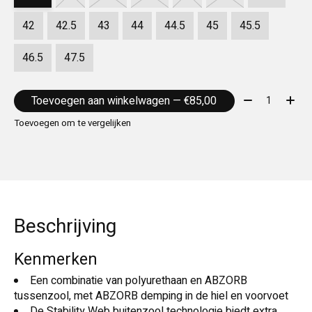
42
42.5
43
44
44.5
45
45.5
46.5
47.5
Aantal:
Toevoegen aan winkelwagen — €85,00
Toevoegen om te vergelijken
Beschrijving
Kenmerken
Een combinatie van polyurethaan en ABZORB
tussenzool, met ABZORB demping in de hiel en voorvoet
De Stability Web buitenzool technologie biedt extra