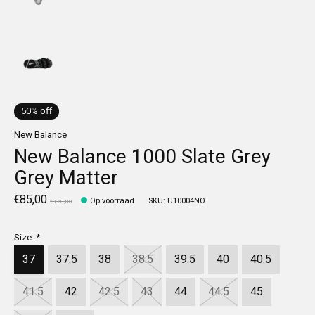
50% off
New Balance
New Balance 1000 Slate Grey
Grey Matter
€85,00
Op voorraad
SKU: U10004NO
€170,00
Size:
*
37
37.5
38
38.5
39.5
40
40.5
41.5
42
42.5
43
44
44.5
45