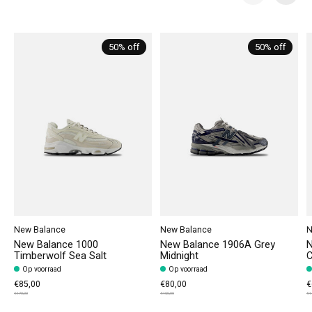
Carousel items
50% off
50% off
New Balance
New Balance
N
New Balance 1000
New Balance 1906A Grey
N
Timberwolf Sea Salt
Midnight
C
Op voorraad
Op voorraad
€85,00
€80,00
€
€170,00
€160,00
€1