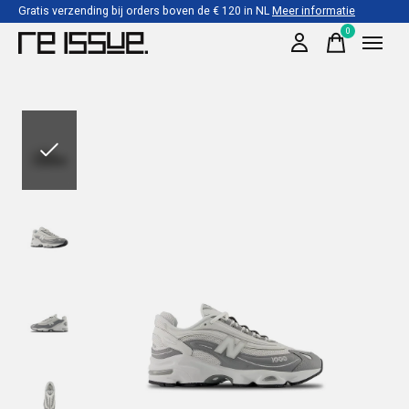
Gratis verzending bij orders boven de € 120 in NL
Meer informatie
0
items
Slideshow Items