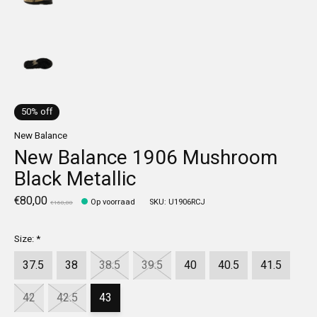
50% off
New Balance
New Balance 1906 Mushroom
Black Metallic
€80,00
Op voorraad
SKU: U1906RCJ
€160,00
Size:
*
37.5
38
38.5
39.5
40
40.5
41.5
42
42.5
43