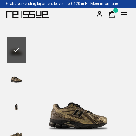
Gratis verzending bij orders boven de € 120 in NL
Meer informatie
0
items
Slideshow Items