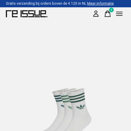
Gratis verzending bij orders boven de € 120 in NL
Meer informatie
0
items
Slideshow Items