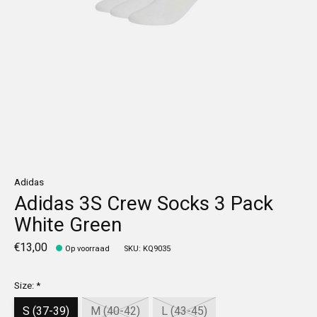
Adidas
Adidas 3S Crew Socks 3 Pack
White Green
€13,00
Op voorraad
SKU: KQ9035
Size:
*
S (37-39)
M (40-42)
L (43-45)