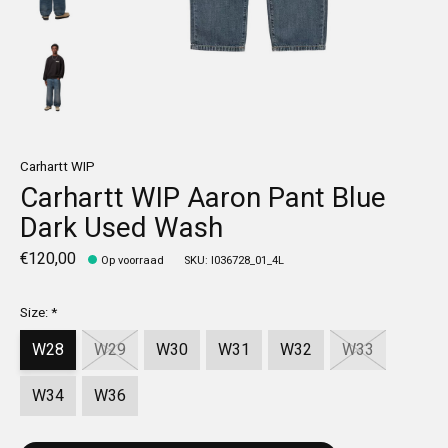
Carhartt WIP
Carhartt WIP Aaron Pant Blue
Dark Used Wash
€120,00
Op voorraad
SKU: I036728_01_4L
Size:
*
W28
W29
W30
W31
W32
W33
W34
W36