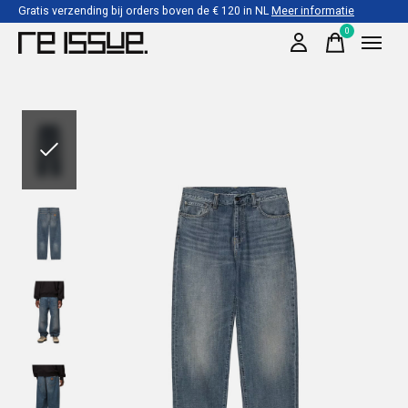
Gratis verzending bij orders boven de € 120 in NL
Meer informatie
0
items
Slideshow Items