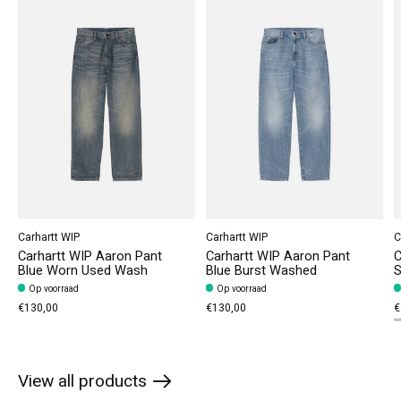
Carhartt WIP
Carhartt WIP
C
Carhartt WIP Aaron Pant
Carhartt WIP Aaron Pant
C
Blue Worn Used Wash
Blue Burst Washed
S
Op voorraad
Op voorraad
€130,00
€130,00
€
€9
View all products