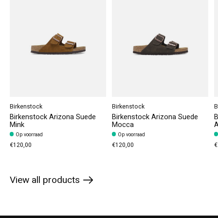
Birkenstock
Birkenstock
B
Birkenstock Arizona Suede
Birkenstock Arizona Suede
B
Mink
Mocca
A
Op voorraad
Op voorraad
€120,00
€120,00
€
View all products