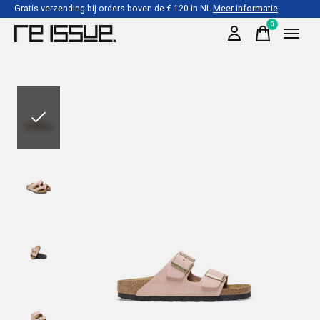
Gratis verzending bij orders boven de € 120 in NL
Meer informatie
0
items
Slideshow Items