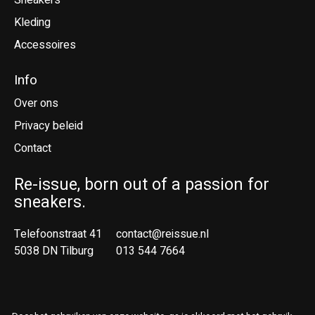
Sneakers
Kleding
Accessoires
Info
Over ons
Privacy beleid
Contact
Re-issue, born out of a passion for
sneakers.
Telefoonstraat 41
contact@reissue.nl
5038 DN Tilburg
013 544 7664
Ne
En