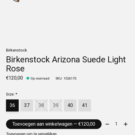
Birkenstock
Birkenstock Arizona Suede Light
Rose
€120,00
Op voorraad
SKU: 1026170
Size:
*
36
37
38
39
40
41
Aantal:
Toevoegen aan winkelwagen — €120,00
Toevoegen om te vergelijken