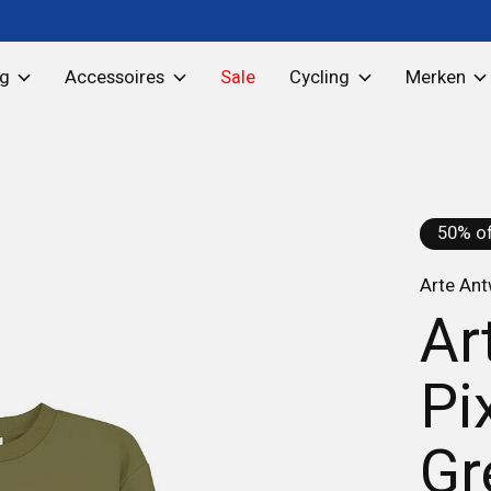
ng
Accessoires
Sale
Cycling
Merken
50% of
Arte An
Ar
Pi
Gr