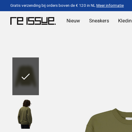
Gratis verzending bij orders boven de € 120 in NL
Meer informatie
Nieuw
Sneakers
Kledi
Slideshow Items