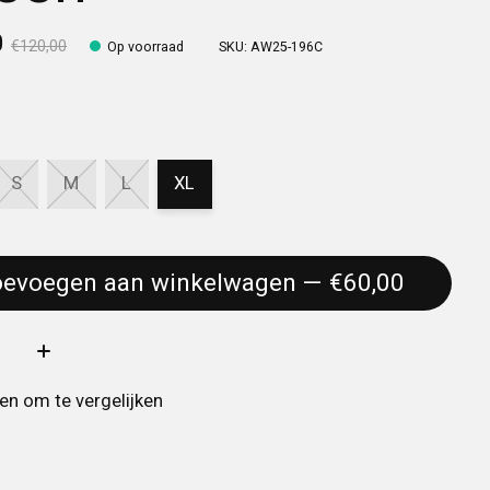
0
€120,00
Op voorraad
SKU: AW25-196C
S
M
L
XL
Toevoegen aan winkelwagen — €60,00
:
n om te vergelijken