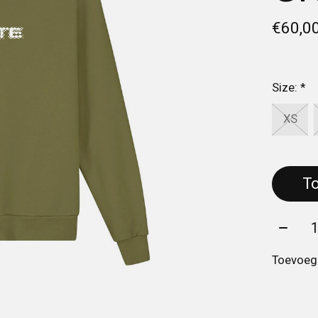
€60,0
Size:
*
XS
Aantal
Toevoege