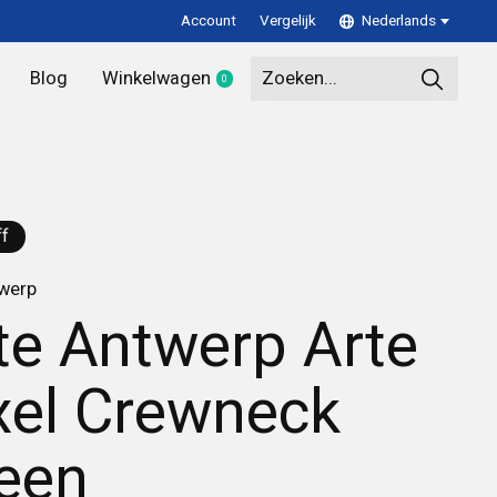
Account
Vergelijk
Nederlands
Blog
Winkelwagen
0
items
f
twerp
te Antwerp Arte
xel Crewneck
een