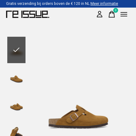
Gratis verzending bij orders boven de € 120 in NL
Meer informatie
0
items
Slideshow Items