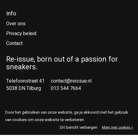
Info
Over ons
Privacy beleid
Contact
Re-issue, born out of a passion for
sneakers.
Telefoonstraat 41
contact@reissue.nl
5038 DN Tilburg
013 544 7664
Ne
En
Door het gebruiken van onze website, ga je akkoord met het gebruik
van cookies om onze website te verbeteren.
© Copyright 2026 Reissue
Dit bericht verbergen
Meer over cookies »