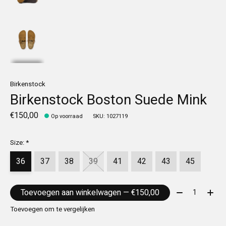
Birkenstock
Birkenstock Boston Suede Mink
€150,00
Op voorraad
SKU: 1027119
Size:
*
36
37
38
39
41
42
43
45
Aantal:
Toevoegen aan winkelwagen — €150,00
Toevoegen om te vergelijken