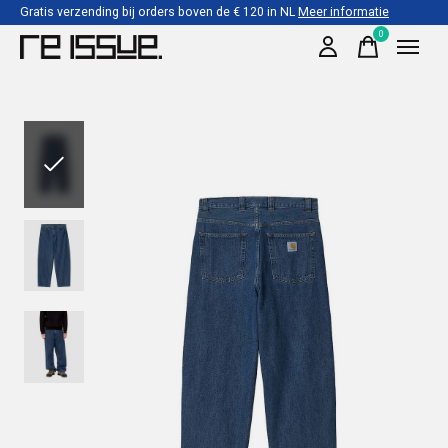
Gratis verzending bij orders boven de € 120 in NL
Meer informatie
0
items
Slideshow Items