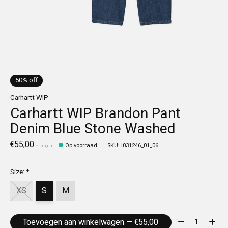
50% off
Carhartt WIP
Carhartt WIP Brandon Pant
Denim Blue Stone Washed
€55,00
Op voorraad
SKU: I031246_01_06
€110,00
Size:
*
XS
S
M
Aantal:
Toevoegen aan winkelwagen — €55,00