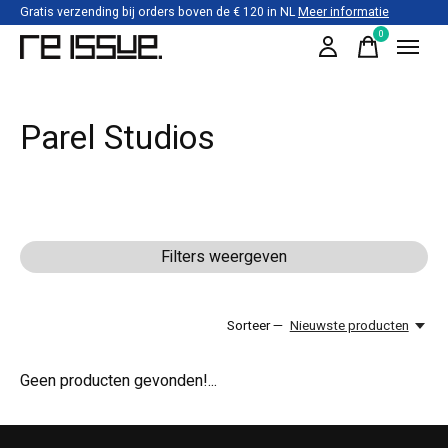
Gratis verzending bij orders boven de € 120 in NL
Meer informatie
0
items
Parel Studios
Filters weergeven
Sorteer —
Nieuwste producten
Geen producten gevonden!...