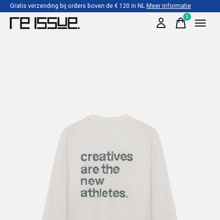
Gratis verzending bij orders boven de € 120 in NL
Meer informatie
0
items
Slideshow Items