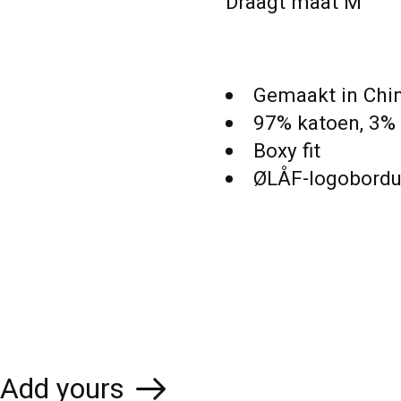
Draagt ​​maat M
Gemaakt in Chi
97% katoen, 3% 
Boxy fit
ØLÅF-logoborduu
Add yours