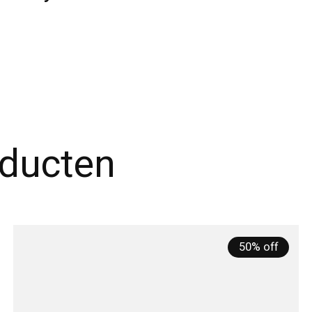
oducten
50% off