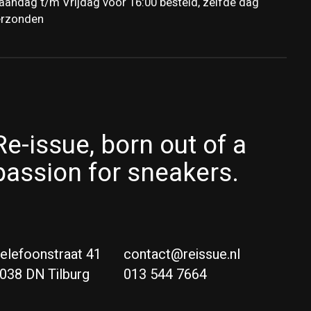
andag t/m Vrijdag voor 16:00 besteld, zelfde dag
erzonden
Re-issue, born out of a
passion for sneakers.
elefoonstraat 41
contact@reissue.nl
038 DN Tilburg
013 544 7664