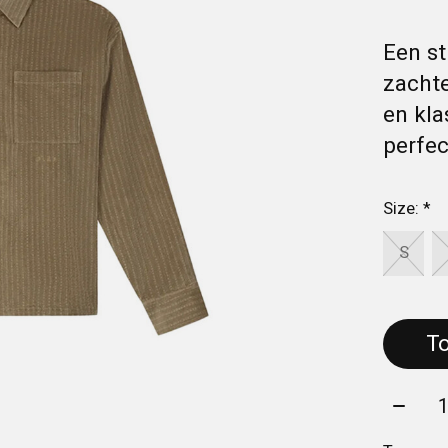
Een st
zachte
en kla
perfec
Size:
*
S
Aantal