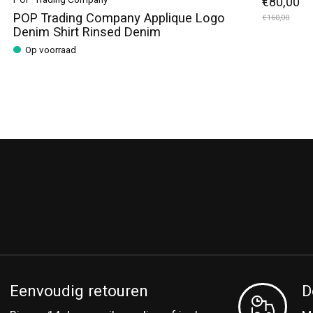
POP Trading Company
€80,00
POP Trading Company Applique Logo
€160,00
Denim Shirt Rinsed Denim
Op voorraad
Eenvoudig retouren
D