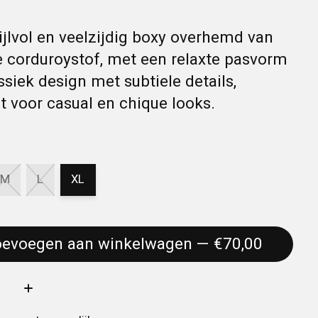
ijlvol en veelzijdig boxy overhemd van
 corduroystof, met een relaxte pasvorm
ssiek design met subtiele details,
t voor casual en chique looks.
M
L
XL
Toevoegen aan winkelwagen — €70,00
: