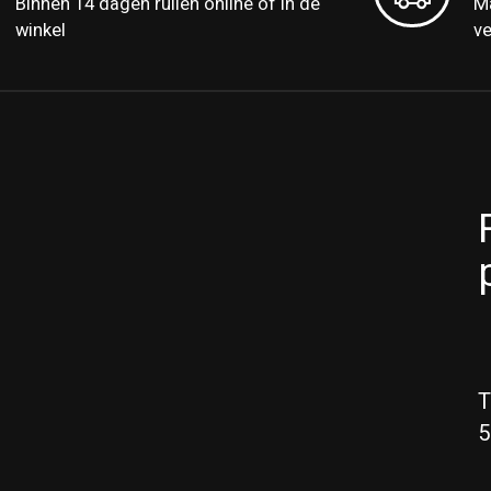
Binnen 14 dagen ruilen online of in de
Ma
winkel
v
T
5