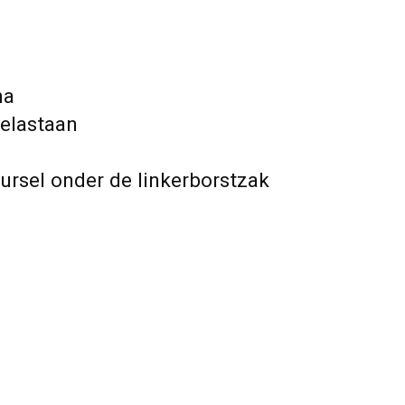
na
elastaan
rsel onder de linkerborstzak