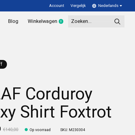
Account
Vergelijk
Nederlands
Blog
Winkelwagen
0
items
f
AF Corduroy
xy Shirt Foxtrot
0
€140,00
Op voorraad
SKU: M230304