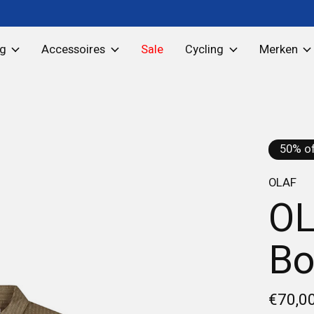
ng
Accessoires
Sale
Cycling
Merken
50% of
OLAF
OL
Bo
€70,0