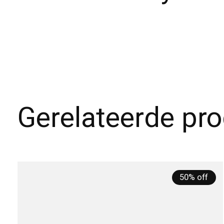
Gerelateerde pr
Carousel items
50% off