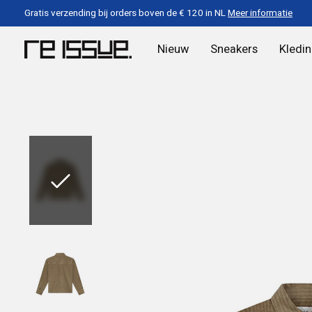
Gratis verzending bij orders boven de € 120 in NL
Meer informatie
Nieuw
Sneakers
Kledi
Slideshow Items