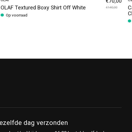
OLAF
€70,00
Ca
OLAF Textured Boxy Shirt Off White
C
€140,00
C
Op voorraad
ezelfde dag verzonden