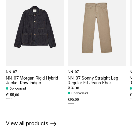
NN. 07
NN. 07
N
NN. 07 Morgan Rigid Hybrid
NN. 07 Sonny Straight Leg
N
Jacket Raw Indigo
Regular Fit Jeans Khaki
R
Stone
Op voorraad
Op voorraad
€155,00
€
€95,00
€310,00
€2
€190,00
View all products