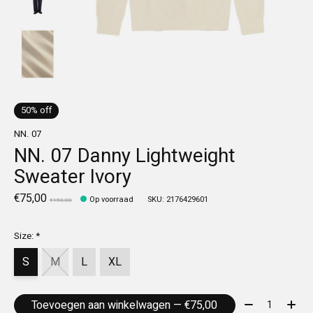
50% off
NN. 07
NN. 07 Danny Lightweight
Sweater Ivory
€75,00
Op voorraad
SKU: 2176429601
€150,00
Size:
*
S
M
L
XL
Aantal:
Toevoegen aan winkelwagen — €75,00