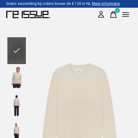
Gratis verzending bij orders boven de € 120 in NL
Meer informatie
0
items
Slideshow Items