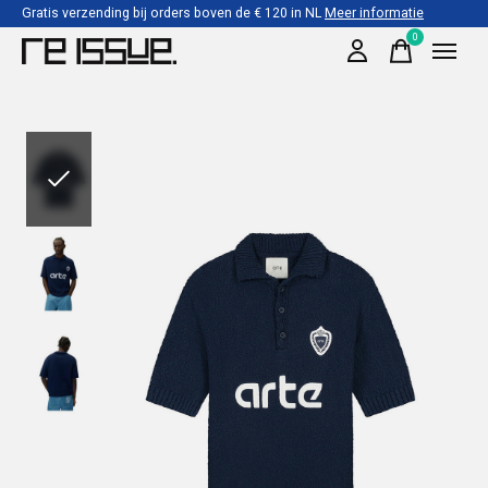
Gratis verzending bij orders boven de € 120 in NL
Meer informatie
0
items
Slideshow Items