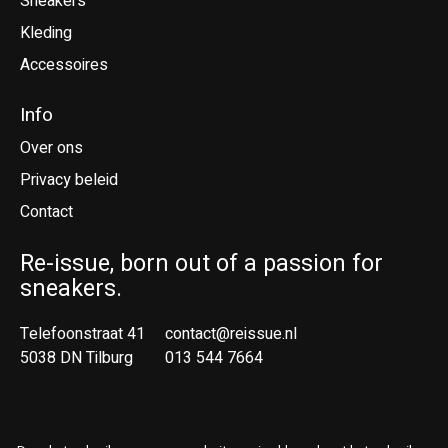
Sneakers
Kleding
Accessoires
Info
Over ons
Privacy beleid
Contact
Re-issue, born out of a passion for
sneakers.
Telefoonstraat 41
contact@reissue.nl
5038 DN Tilburg
013 544 7664
Ne
En