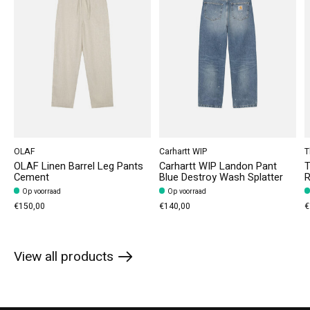
OLAF
Carhartt WIP
T
OLAF Linen Barrel Leg Pants
Carhartt WIP Landon Pant
T
Cement
Blue Destroy Wash Splatter
R
Op voorraad
Op voorraad
€150,00
€140,00
€
View all products