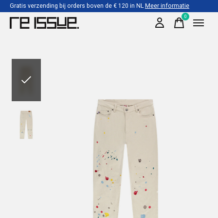
Gratis verzending bij orders boven de € 120 in NL
Meer informatie
0
items
Slideshow Items