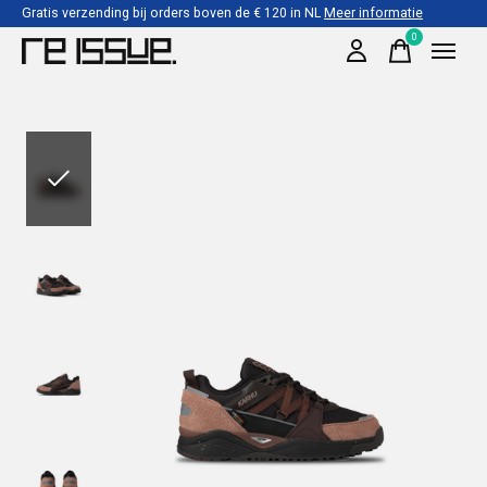
Gratis verzending bij orders boven de € 120 in NL
Meer informatie
0
items
Slideshow Items