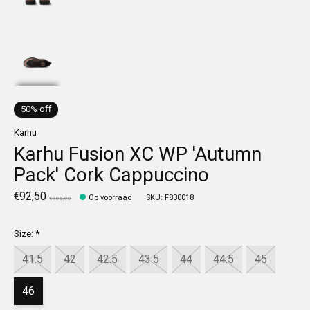
50% off
Karhu
Karhu Fusion XC WP 'Autumn
Pack' Cork Cappuccino
€92,50
Op voorraad
SKU: F830018
€185,00
Size:
*
41.5
42
42.5
43.5
44
44.5
45
46