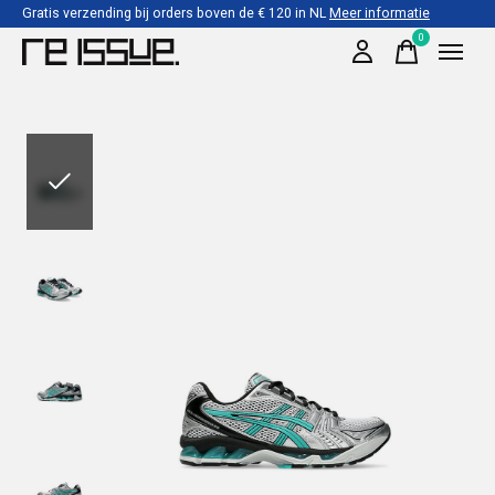
Gratis verzending bij orders boven de € 120 in NL
Meer informatie
0
items
Slideshow Items