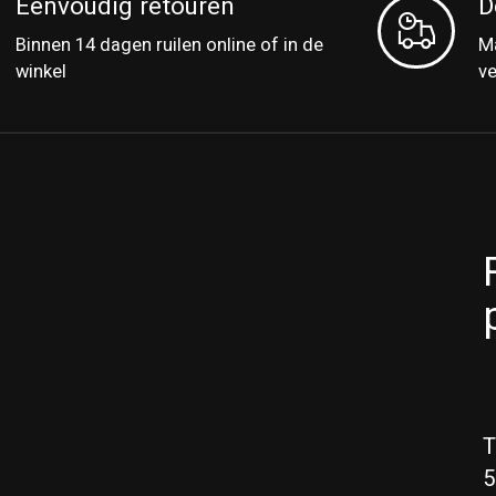
Eenvoudig retouren
D
Binnen 14 dagen ruilen online of in de
Ma
winkel
v
T
5