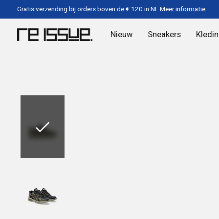
Gratis verzending bij orders boven de € 120 in NL
Meer informatie
Nieuw
Sneakers
Kledi
Slideshow Items