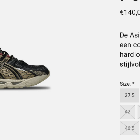
€140,
De Asi
een c
hardl
stijlvo
Size:
*
37.5
42
46.5