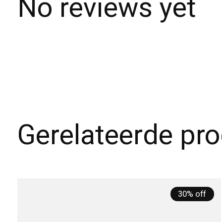
No reviews yet
Gerelateerde pr
Carousel items
30% off