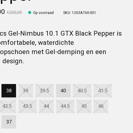
00
€200,00
Op voorraad
SKU: 1203A760-001
cs Gel-Nimbus 10.1 GTX Black Pepper is
omfortabele, waterdichte
oopschoen met Gel-demping en een
l design.
38
39
39.5
40
40.5
41.5
42.5
43.5
44
44.5
45
46
37