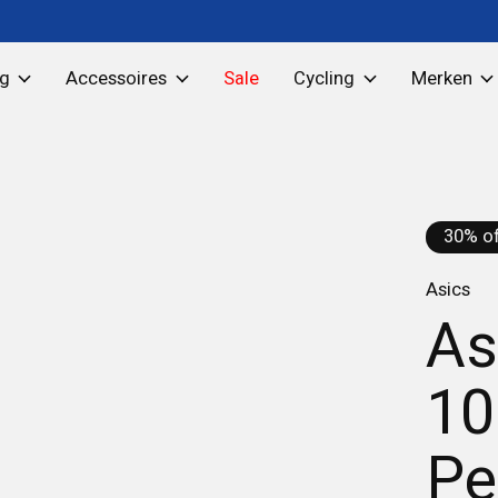
ng
Accessoires
Sale
Cycling
Merken
30% of
Asics
As
10
Pe