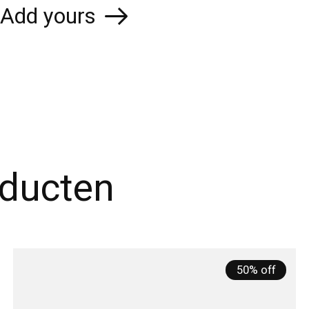
Add yours
oducten
50% off