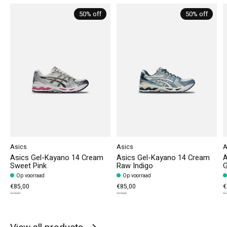
50% off
50% off
Asics
Asics
A
Asics Gel-Kayano 14 Cream
Asics Gel-Kayano 14 Cream
A
Sweet Pink
Raw Indigo
G
Op voorraad
Op voorraad
€85,00
€85,00
€
€170,00
€170,00
€1