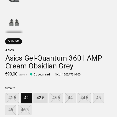
50% off
Asics
Asics Gel-Quantum 360 I AMP
Cream Obsidian Grey
€90,00
Op voorraad
SKU: 1203A731-100
€180,00
Size:
*
41.5
42
42.5
43.5
44
44.5
45
46
46.5