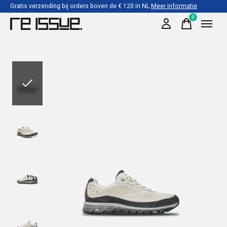
Gratis verzending bij orders boven de € 120 in NL
Meer informatie
0
items
Slideshow Items