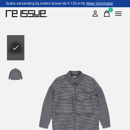
Gratis verzending bij orders boven de € 120 in NL
Meer informatie
0
items
Slideshow Items