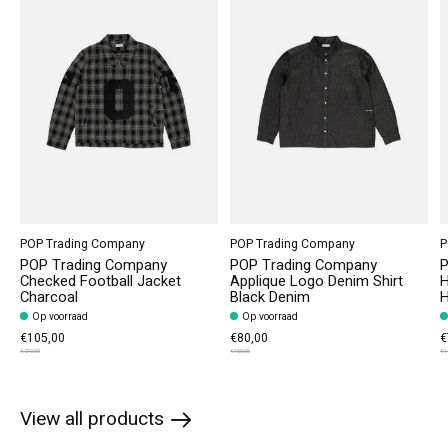
POP Trading Company
POP Trading Company
P
POP Trading Company
POP Trading Company
P
Checked Football Jacket
Applique Logo Denim Shirt
H
Charcoal
Black Denim
H
Op voorraad
Op voorraad
€105,00
€80,00
€
€210,00
€160,00
€1
View all products