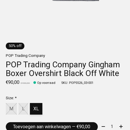
50% off
POP Trading Company
POP Trading Company Gingham
Boxer Overshirt Black Off White
€90,00
Op voorraad
SKU: POPSS26_03-001
€180,00
Size:
*
M
L
XL
Aantal:
Toevoegen aan winkelwagen — €90,00