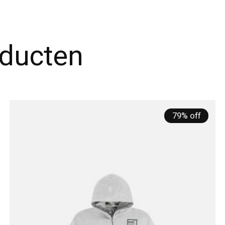
oducten
79% off