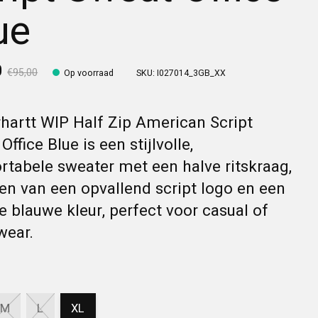
ue
0
€95,00
Op voorraad
SKU: I027014_3GB_XX
hartt WIP Half Zip American Script
Office Blue is een stijlvolle,
tabele sweater met een halve ritskraag,
en van een opvallend script logo en een
e blauwe kleur, perfect voor casual of
wear.
M
L
XL