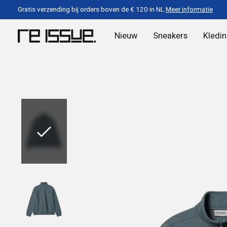
Gratis verzending bij orders boven de € 120 in NL
Meer informatie
Nieuw
Sneakers
Kledi
Slideshow Items