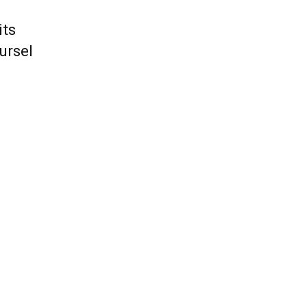
its
ursel