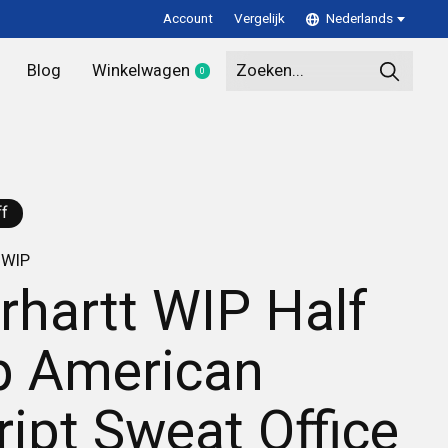
Account
Vergelijk
Nederlands
Blog
Winkelwagen
0
items
f
 WIP
rhartt WIP Half
p American
ript Sweat Office