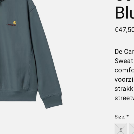
Bl
€47,5
De Car
Sweat 
comfor
voorzi
strakk
street
Size:
*
S