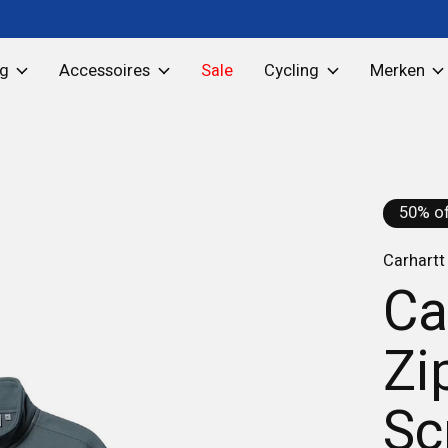
ng
Accessoires
Sale
Cycling
Merken
50% of
Carhartt
Ca
Zi
Sc