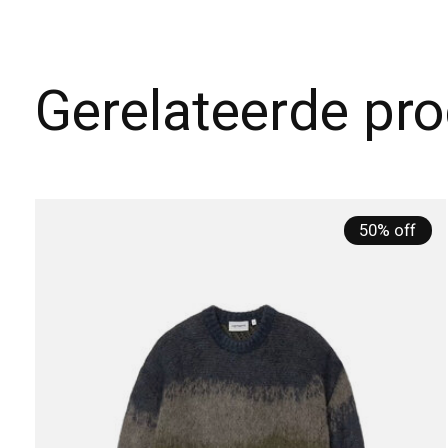
Gerelateerde pr
Carousel items
50% off