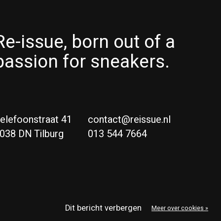
Re-issue, born out of a
passion for sneakers.
elefoonstraat 41
contact@reissue.nl
038 DN Tilburg
013 544 7664
Ne
Eng
Dit bericht verbergen
Meer over cookies »