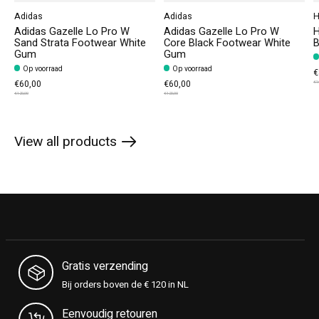
Adidas
Adidas
H
Adidas Gazelle Lo Pro W
Adidas Gazelle Lo Pro W
H
Sand Strata Footwear White
Core Black Footwear White
B
Gum
Gum
Op voorraad
Op voorraad
€
€60,00
€60,00
€1
€120,00
€120,00
View all products
Gratis verzending
Bij orders boven de € 120 in NL
Eenvoudig retouren