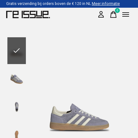
Gratis verzending bij orders boven de € 120 in NL
Meer informatie
0
items
Slideshow Items