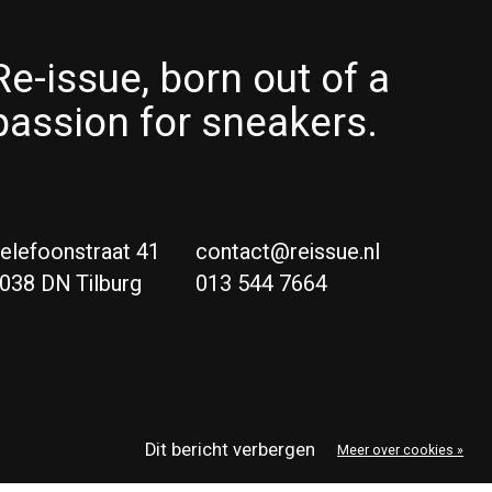
Re-issue, born out of a
passion for sneakers.
elefoonstraat 41
contact@reissue.nl
038 DN Tilburg
013 544 7664
Ne
Eng
Dit bericht verbergen
Meer over cookies »