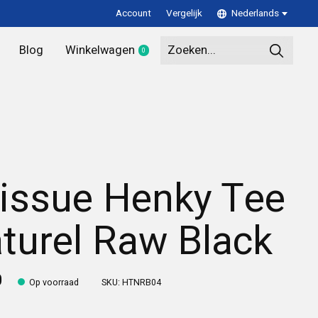
Account
Vergelijk
Nederlands
Blog
Winkelwagen
0
items
issue Henky Tee
turel Raw Black
0
Op voorraad
SKU: HTNRB04