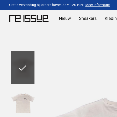
Gratis verzending bij orders boven de € 120 in NL
Meer informatie
Nieuw
Sneakers
Kledi
Slideshow Items