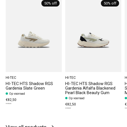
50% off
50% off
HI-TEC
HI-TEC
H
HI-TEC HTS Shadow RGS
HI-TEC HTS Shadow RGS
H
Gardenia Slate Green
Gardenia Alfalfa Blackened
S
Pearl Black Beauty Gum
M
Op voorraad
Op voorraad
€82,50
€82,50
€
€165,00
€165,00
€1