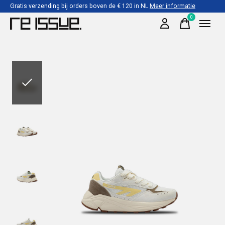
Gratis verzending bij orders boven de € 120 in NL
Meer informatie
0
items
Slideshow Items