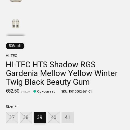
50% off
HI-TEC
HI-TEC HTS Shadow RGS
Gardenia Mellow Yellow Winter
Twig Black Beauty Gum
€82,50
Op voorraad
SKU: K010002-261-01
€165,00
Size:
*
37
38
39
40
41