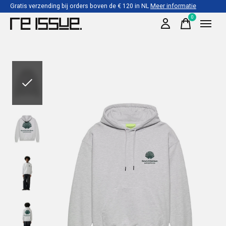
Gratis verzending bij orders boven de € 120 in NL
Meer informatie
0
items
Slideshow Items