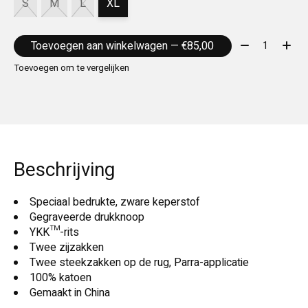
S
M
L
XL
Aantal:
Toevoegen aan winkelwagen — €85,00
Toevoegen om te vergelijken
Beschrijving
Speciaal bedrukte, zware keperstof
Gegraveerde drukknoop
YKK™-rits
Twee zijzakken
Twee steekzakken op de rug, Parra-applicatie
100% katoen
Gemaakt in China