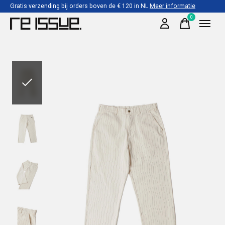
Gratis verzending bij orders boven de € 120 in NL
Meer informatie
0
items
Slideshow Items