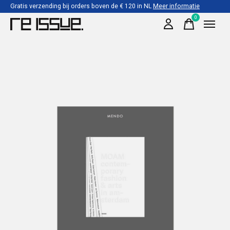
Gratis verzending bij orders boven de € 120 in NL
Meer informatie
0
items
Slideshow Items