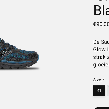
Bl
€90,0
De Sau
Glow i
strak 
gloeie
Size:
*
41