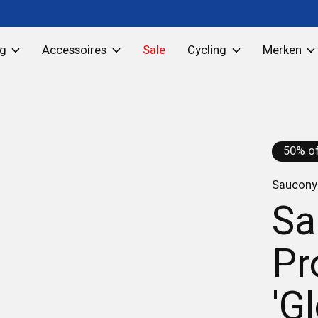
ng
Accessoires
Sale
Cycling
Merken
50% of
Saucony 
Sa
Pr
'G