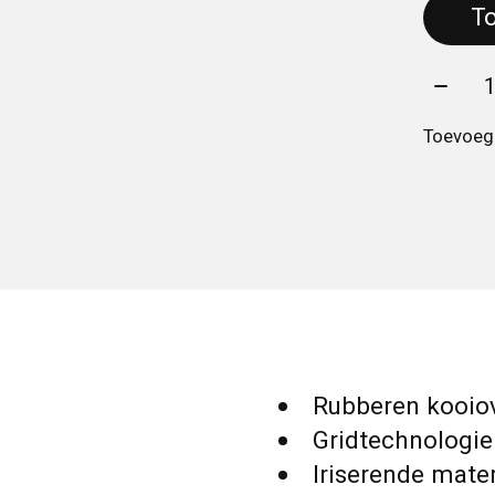
Aantal
Toevoege
Rubberen kooio
Gridtechnologie 
Iriserende mate