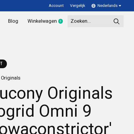
Account
Vergelijk
Nederlands
Blog
Winkelwagen
0
items
f
Originals
ucony Originals
ogrid Omni 9
lowaconstrictor'