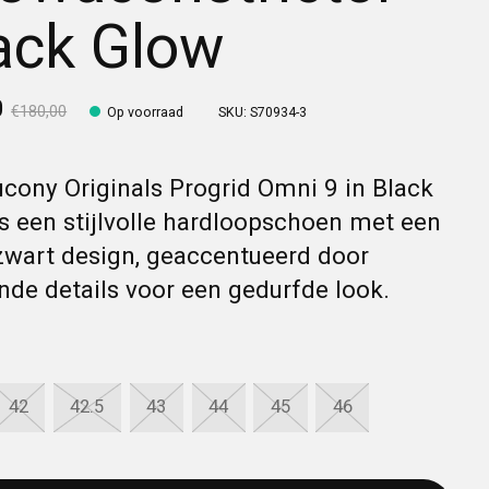
ack Glow
0
€180,00
Op voorraad
SKU: S70934-3
cony Originals Progrid Omni 9 in Black
s een stijlvolle hardloopschoen met een
zwart design, geaccentueerd door
nde details voor een gedurfde look.
42
42.5
43
44
45
46