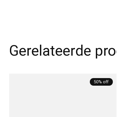
Gerelateerde pr
Carousel items
50% off