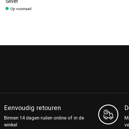
Silver
Op voorraad
Eenvoudig retouren
D
Binnen 14 dagen ruilen online of in de
Ma
winkel
v