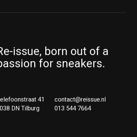
Re-issue, born out of a
passion for sneakers.
elefoonstraat 41
contact@reissue.nl
038 DN Tilburg
013 544 7664
Ne