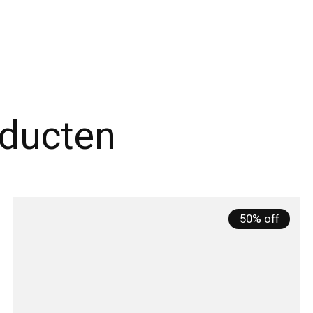
oducten
50% off