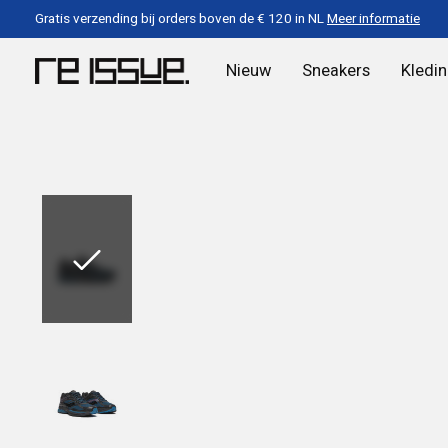
Gratis verzending bij orders boven de € 120 in NL
Meer informatie
Nieuw
Sneakers
Kledi
Slideshow Items