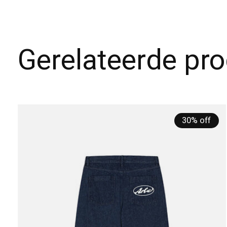
Gerelateerde pr
Carousel items
30% off