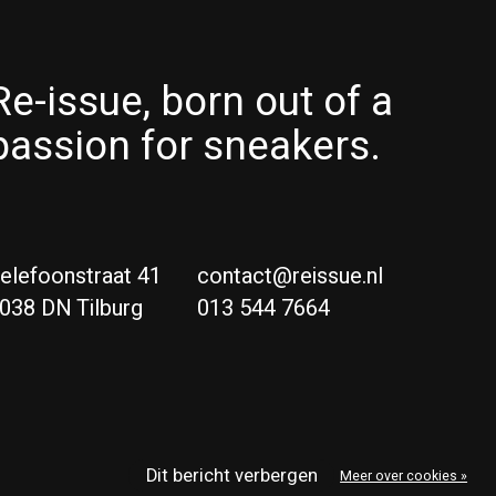
Re-issue, born out of a
passion for sneakers.
elefoonstraat 41
contact@reissue.nl
038 DN Tilburg
013 544 7664
Ne
Eng
Dit bericht verbergen
Meer over cookies »