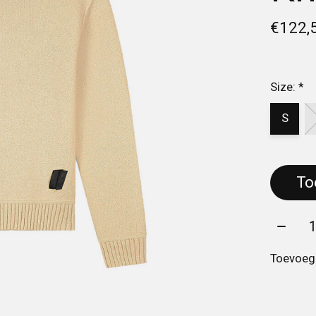
€122,
Size:
*
S
Aantal
Toevoege