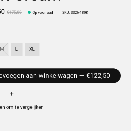
50
€175,00
Op voorraad
SKU: SS26-180K
M
L
XL
Toevoegen aan winkelwagen — €122,50
:
n om te vergelijken