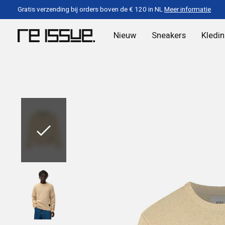
Gratis verzending bij orders boven de € 120 in NL
Meer informatie
Nieuw
Sneakers
Kledi
Slideshow Items