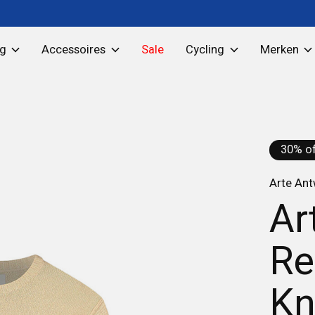
ng
Accessoires
Sale
Cycling
Merken
30% of
Arte An
Ar
Re
Kn