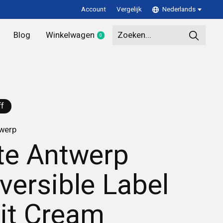
Account
Vergelijk
Nederlands
Blog
Winkelwagen
0
items
f
twerp
te Antwerp
versible Label
it Cream