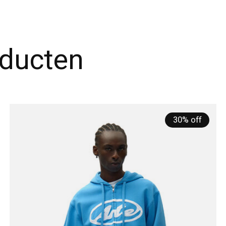
oducten
30% off