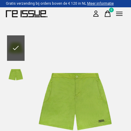
Gratis verzending bij orders boven de € 120 in NL
Meer informatie
0
items
Slideshow Items