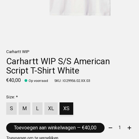
Carhartt WIP
Carhartt WIP S/S American
Script T-Shirt White
€40,00
Op voorraad
SKU: IO29956.02.XX.03
Size:
*
S
M
L
XL
XS
Aantal:
Toevoegen aan winkelwagen — €40,00
Toevoegen om te vergelijken