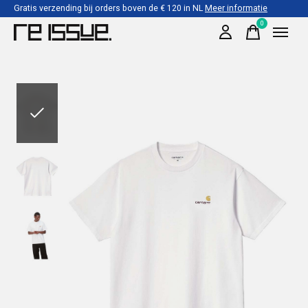
Gratis verzending bij orders boven de € 120 in NL
Meer informatie
0
items
Slideshow Items