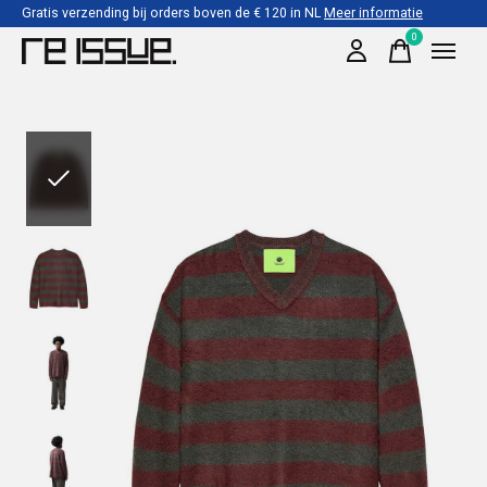
Gratis verzending bij orders boven de € 120 in NL
Meer informatie
0
items
Slideshow Items