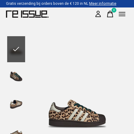
Gratis verzending bij orders boven de € 120 in NL
Meer informatie
0
items
Slideshow Items