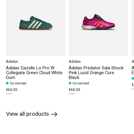
Adidas
Adidas
A
Adidas Gazelle Lo Pro W
Adidas Predator Sala Shock
A
Collegiate Green Cloud White
Pink Lucid Orange Core
E
Gum
Black
Op voorraad
Op voorraad
€
€60,00
€60,00
€1
€120,00
€120,00
View all products