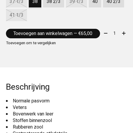
37 1/3
38
38 2/3
39 1/3
40
40 2/3
41 1/3
Aantal:
Toevoegen aan winkelwagen — €65,00
Toevoegen om te vergelijken
Beschrijving
Normale pasvorm
Veters
Bovenwerk van leer
Stoffen binnenzool
Rubberen zool