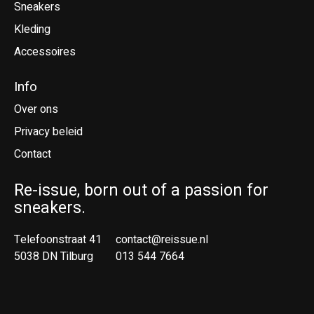
Sneakers
Kleding
Accessoires
Info
Over ons
Privacy beleid
Contact
Re-issue, born out of a passion for
sneakers.
Telefoonstraat 41
contact@reissue.nl
5038 DN Tilburg
013 544 7664
Ne
En