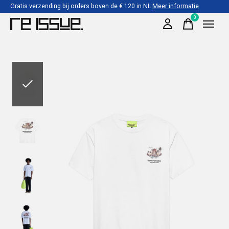
Gratis verzending bij orders boven de € 120 in NL
Meer informatie
0
items
Slideshow Items