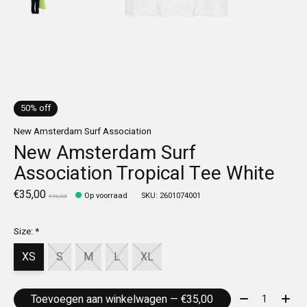
50% off
New Amsterdam Surf Association
New Amsterdam Surf
Association Tropical Tee White
€35,00
Op voorraad
SKU: 2601074001
€70,00
Size:
*
XS
S
M
L
XL
Aantal:
Toevoegen aan winkelwagen — €35,00