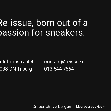
Re-issue, born out of a
passion for sneakers.
elefoonstraat 41
contact@reissue.nl
038 DN Tilburg
013 544 7664
Ne
Eng
Dit bericht verbergen
Meer over cookies »