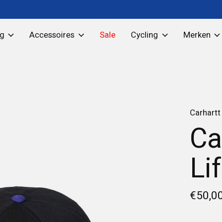
ng
Accessoires
Sale
Cycling
Merken
Carhartt
Ca
Li
€50,0