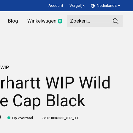
Account
Vergelijk
Nederlands
Blog
Winkelwagen
0
items
 WIP
rhartt WIP Wild
fe Cap Black
0
Op voorraad
SKU: I036368_6T6_XX