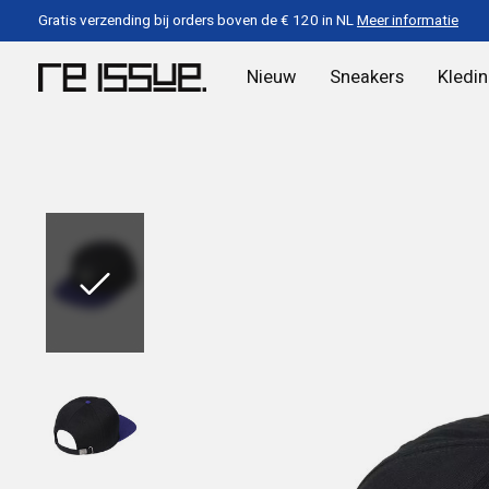
Gratis verzending bij orders boven de € 120 in NL
Meer informatie
Nieuw
Sneakers
Kledi
Slideshow Items