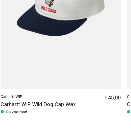
Carhartt WIP
€45,00
Ca
Carhartt WIP Wild Dog Cap Wax
C
Op voorraad