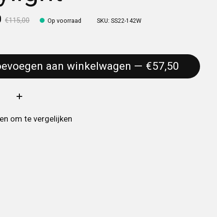
0
€115,00
Op voorraad
SKU: SS22-142W
Toevoegen aan winkelwagen — €57,50
:
n om te vergelijken