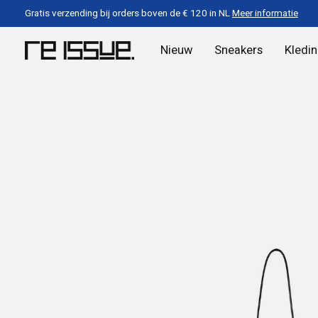
Gratis verzending bij orders boven de € 120 in NL
Meer informatie
Nieuw
Sneakers
Kledi
Slideshow Items