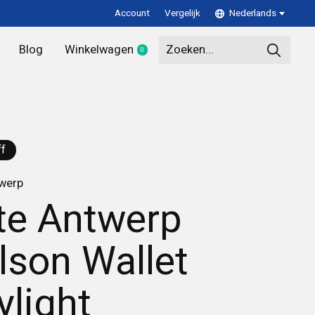
Account
Vergelijk
Nederlands
Blog
Winkelwagen
0
items
f
twerp
te Antwerp
lson Wallet
ylight