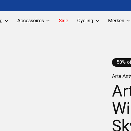
ng
Accessoires
Sale
Cycling
Merken
50% of
Arte An
Ar
Wi
Sk