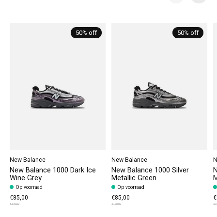
Carousel items
50% off
50% off
New Balance
New Balance
N
New Balance 1000 Dark Ice
New Balance 1000 Silver
N
Wine Grey
Metallic Green
M
Op voorraad
Op voorraad
€85,00
€85,00
€
€170,00
€170,00
€1