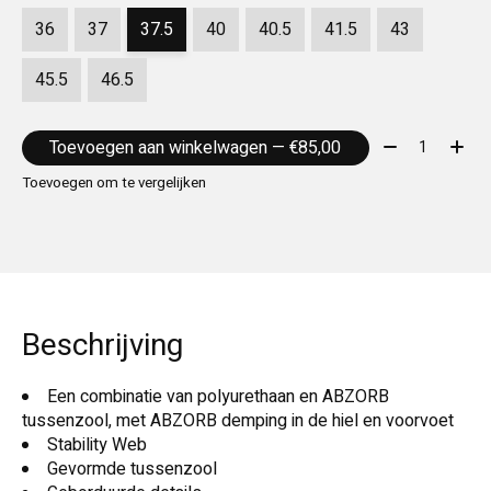
36
37
37.5
40
40.5
41.5
43
45.5
46.5
Aantal:
Toevoegen aan winkelwagen — €85,00
Toevoegen om te vergelijken
Beschrijving
Een combinatie van polyurethaan en ABZORB
tussenzool, met ABZORB demping in de hiel en voorvoet
Stability Web
Gevormde tussenzool