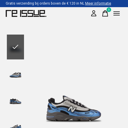
Gratis verzending bij orders boven de € 120 in NL
Meer informatie
0
items
Slideshow Items