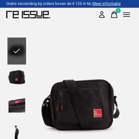
Gratis verzending bij orders boven de € 120 in NL
Meer informatie
0
items
Slideshow Items