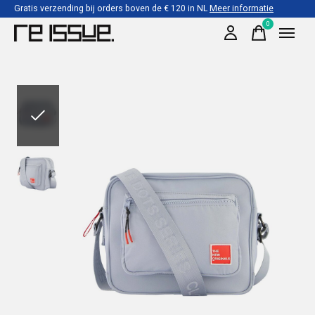
Gratis verzending bij orders boven de € 120 in NL
Meer informatie
0
items
Slideshow Items