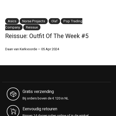
Asics
Norse Projects
Olaf
Pop Trading
Company
Reissue
Reissue: Outfit Of The Week #5
Daan van Kerkvoorde
—
05 Apr 2024
Gratis verzending
Bij orders boven de € 120 in NL
Eenvoudig retouren
Binnen 14 dagen ruilen online of in de winkel