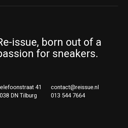
Re-issue, born out of a
passion for sneakers.
elefoonstraat 41
contact@reissue.nl
038 DN Tilburg
013 544 7664
Ne
Eng