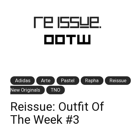
Adidas
Arte
Pastel
Rapha
Reissue
New Originals
TNO
Reissue: Outfit Of
The Week #3