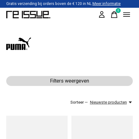
Gratis verzending bij orders boven de € 120 in NL
Meer informatie
0
items
Puma
Filters weergeven
Sorteer —
Nieuwste producten