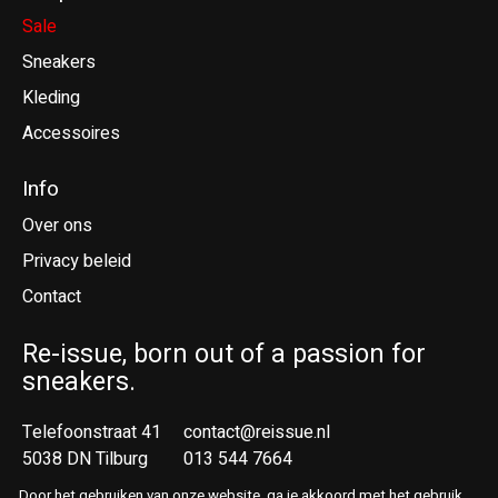
Sale
Sneakers
Kleding
Accessoires
Info
Over ons
Privacy beleid
Contact
Re-issue, born out of a passion for
sneakers.
Telefoonstraat 41
contact@reissue.nl
5038 DN Tilburg
013 544 7664
Ne
Door het gebruiken van onze website, ga je akkoord met het gebruik