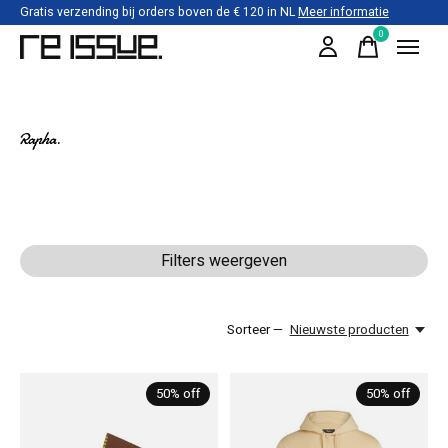
Gratis verzending bij orders boven de € 120 in NL
Meer informatie
0
items
Rapha
Filters weergeven
Sorteer —
Nieuwste producten
50% off
50% off