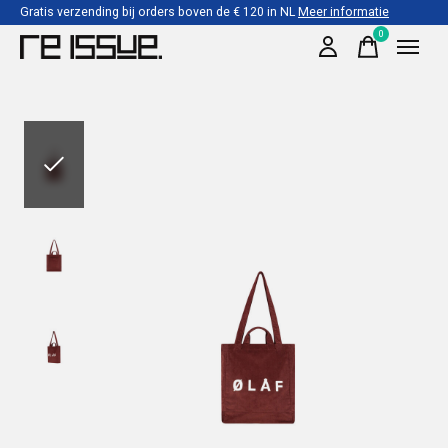
Gratis verzending bij orders boven de € 120 in NL
Meer informatie
0
items
Slideshow Items