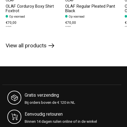
OLAF
OLAF
O
OLAF Corduroy Boxy Shirt
OLAF Regular Pleated Pant
O
Foxtrot
Black
O
Op voorraad
Op voorraad
€70,00
€70,00
€
€140,00
€140,00
€7
View all products
Gratis verzending
Bij orders boven de € 120 in NL
Eenvoudig retouren
Binnen 14 dagen ruilen online of in de winkel