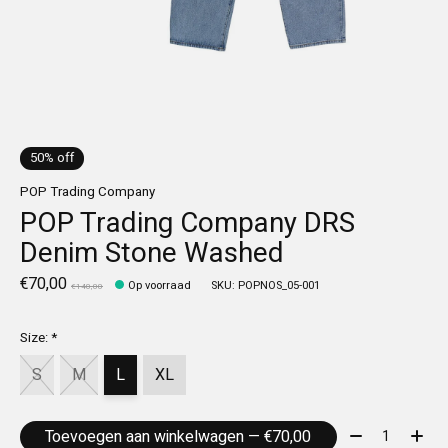
50% off
POP Trading Company
POP Trading Company DRS
Denim Stone Washed
€70,00
Op voorraad
SKU: POPNOS_05-001
€140,00
Size:
*
S
M
L
XL
Aantal:
Toevoegen aan winkelwagen — €70,00