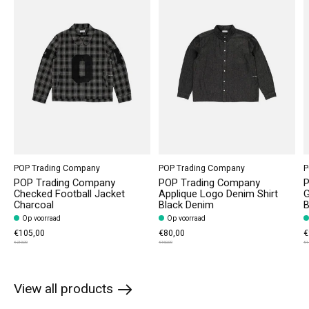
POP Trading Company
POP Trading Company
P
POP Trading Company
POP Trading Company
P
Checked Football Jacket
Applique Logo Denim Shirt
G
Charcoal
Black Denim
B
Op voorraad
Op voorraad
€105,00
€80,00
€
€210,00
€160,00
€1
View all products