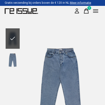
Gratis verzending bij orders boven de € 120 in NL
Meer informatie
0
items
Slideshow Items