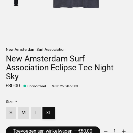
New Amsterdam Surf Association
New Amsterdam Surf
Association Eclipse Tee Night
Sky
€80,00
Op voorraad
SKU: 2602077003
Size:
*
S
M
L
XL
Aantal:
Toevoegen aan winkelwagen — €80,00