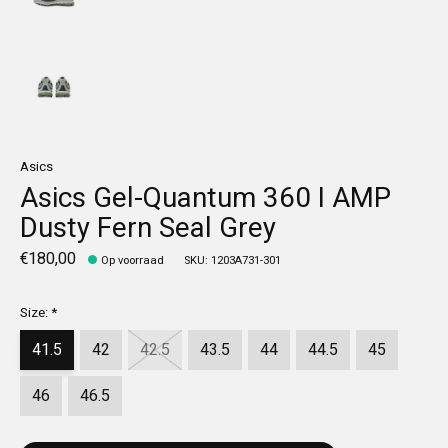
Asics
Asics Gel-Quantum 360 I AMP
Dusty Fern Seal Grey
€180,00
Op voorraad
SKU: 1203A731-301
Size:
*
41.5
42
42.5
43.5
44
44.5
45
46
46.5