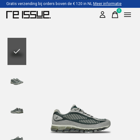
Gratis verzending bij orders boven de € 120 in NL
Meer informatie
0
items
Slideshow Items