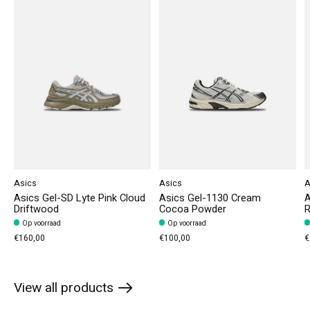
Asics
Asics
A
Asics Gel-SD Lyte Pink Cloud
Asics Gel-1130 Cream
A
Driftwood
Cocoa Powder
R
Op voorraad
Op voorraad
€160,00
€100,00
€
View all products