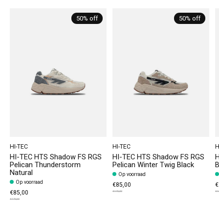
50% off
50% off
HI-TEC
HI-TEC
H
HI-TEC HTS Shadow FS RGS
HI-TEC HTS Shadow FS RGS
H
Pelican Thunderstorm
Pelican Winter Twig Black
B
Natural
Op voorraad
Op voorraad
€85,00
€
€85,00
€170,00
€1
€170,00