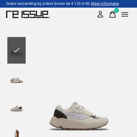
Gratis verzending bij orders boven de € 120 in NL
Meer informatie
0
items
Slideshow Items