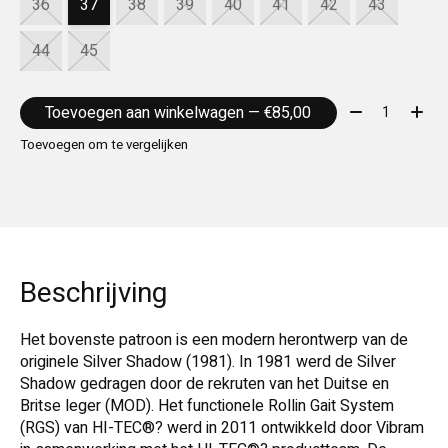
36
37
38
39
40
41
42
43
44
45
Aantal:
Toevoegen aan winkelwagen — €85,00
Toevoegen om te vergelijken
Beschrijving
Het bovenste patroon is een modern herontwerp van de
originele Silver Shadow (1981). In 1981 werd de Silver
Shadow gedragen door de rekruten van het Duitse en
Britse leger (MOD). Het functionele Rollin Gait System
(RGS) van HI-TEC®? werd in 2011 ontwikkeld door Vibram