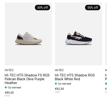
50% off
50% off
HI-TEC
HI-TEC
H
HI-TEC HTS Shadow FS RGS
HI-TEC HTS Shadow RGS
H
Pelican Black Olive Purple
Black White Red
P
Heather
Op voorraad
Op voorraad
€82,50
€
€85,00
€165,00
€1
€170,00