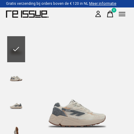
Gratis verzending bij orders boven de € 120 in NL
Meer informatie
0
items
Slideshow Items