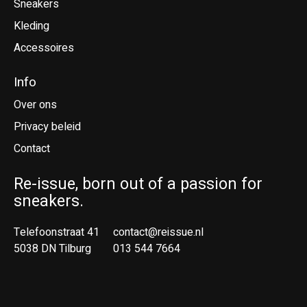
Sneakers
Kleding
Accessoires
Info
Over ons
Privacy beleid
Contact
Re-issue, born out of a passion for
sneakers.
Telefoonstraat 41
contact@reissue.nl
5038 DN Tilburg
013 544 7664
Ne
En