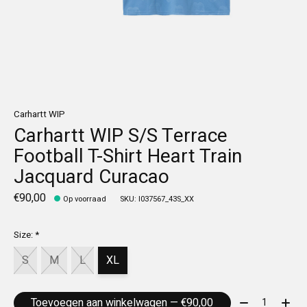
Carhartt WIP
Carhartt WIP S/S Terrace
Football T-Shirt Heart Train
Jacquard Curacao
€90,00
Op voorraad
SKU: I037567_43S_XX
Size:
*
S
M
L
XL
Aantal:
Toevoegen aan winkelwagen — €90,00