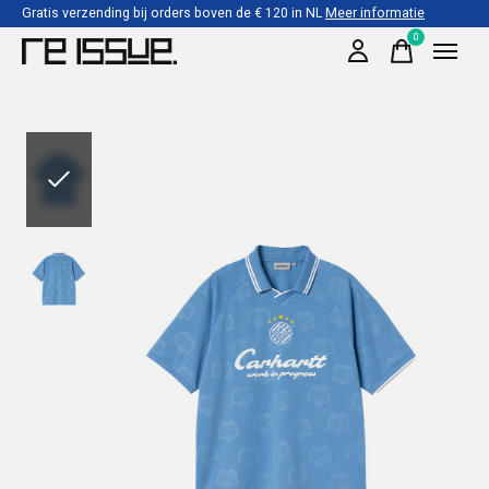
Gratis verzending bij orders boven de € 120 in NL
Meer informatie
0
items
Slideshow Items